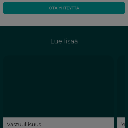
OTA YHTEYTTÄ
Lue lisää
Vastuullisuus
Yr