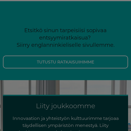
Etsitkö sinun tarpeisiisi sopivaa
entsyymiratkaisua?
Siirry englanninkieliselle sivullemme.
TUTUSTU RATKAISUIHIMME
Liity joukkoomme
Innovaation ja yhteistyön kulttuurimme tarjoaa
täydellisen ympäristön menestyä. Liity