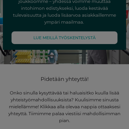
joukkoomme – yhdessä voimme muuttaa
intohimon edistykseksi, luoda kestävää
tulevaisuutta ja luoda lisäarvoa asiakkaillemme
ympäri maailmaa.
LUE MEILLÄ TYÖSKENTELYSTÄ
Pidetään yhteyttä!
Onko sinulla kysyttävää tai haluaisitko kuulla lisää
yhteistyömahdollisuuksista? Kuulisimme sinusta
mielellämme! Klikkaa alla olevaa nappia ottaaksesi
yhteyttä. Tiimimme palaa viestiisi mahdollisimman
pian.